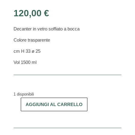
120,00
€
Decanter in vetro soffiato a bocca
Colore trasparente
cm H 33 ø 25
Vol 1500 ml
1 disponibili
AGGIUNGI AL CARRELLO
Sommelier
Touch
decanter
magnum