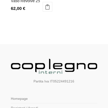
Vaso Revolve 25
62,00
€
Partita Iva IT05224491216
Homepage