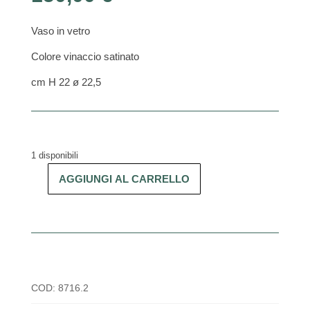
Vaso in vetro
Colore vinaccio satinato
cm H 22 ø 22,5
1 disponibili
AGGIUNGI AL CARRELLO
Vaso
Capalbio
52
quantità
COD:
8716.2