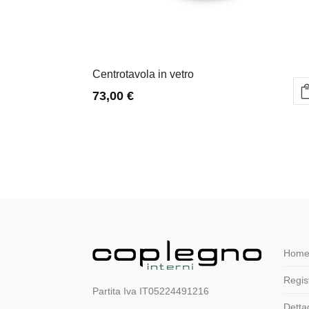
Centrotavola in vetro
73,00
€
Home
Regist
Partita Iva IT05224491216
Detta