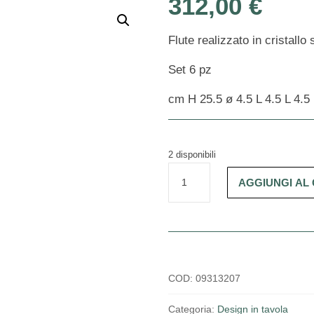
312,00
€
Flute realizzato in cristallo
Set 6 pz
cm H 25.5 ø 4.5 L 4.5 L 4.5
2 disponibili
Flute
AGGIUNGI AL
Manhattan
quantità
COD:
09313207
Categoria:
Design in tavola