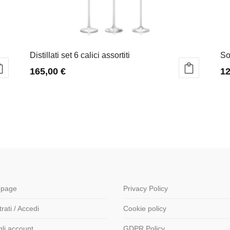
Distillati set 6 calici assortiti
So
165,00
€
1
page
Privacy Policy
rati / Accedi
Cookie policy
gli account
GDPR Policy