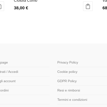
Ciotola Como
Va
38,00
€
6
page
Privacy Policy
rati / Accedi
Cookie policy
gli account
GDPR Policy
 ordini
Resi e rimborsi
Termini e condizioni