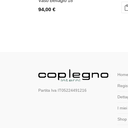
Vaso Bellagio 18
94,00
€
Home
Regist
Partita Iva IT05224491216
Detta
I miei
Shop