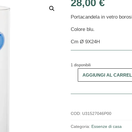
28,00
€
Portacandela in vetro borosi
Colore blu.
Cm Ø 9X24H
1 disponibili
AGGIUNGI AL CARRE
Portacandela
Immerso
M
blu
quantità
COD:
U31527046P00
Categoria:
Essenze di casa