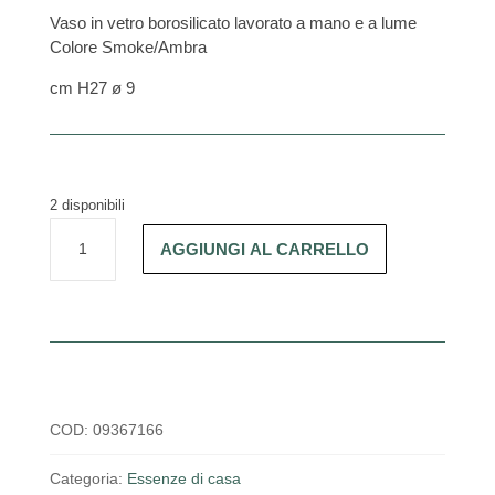
Vaso in vetro borosilicato lavorato a mano e a lume
Colore Smoke/Ambra
cm H27 ø 9
2 disponibili
Vaso
AGGIUNGI AL CARRELLO
Bouquet
27
quantità
COD:
09367166
Categoria:
Essenze di casa