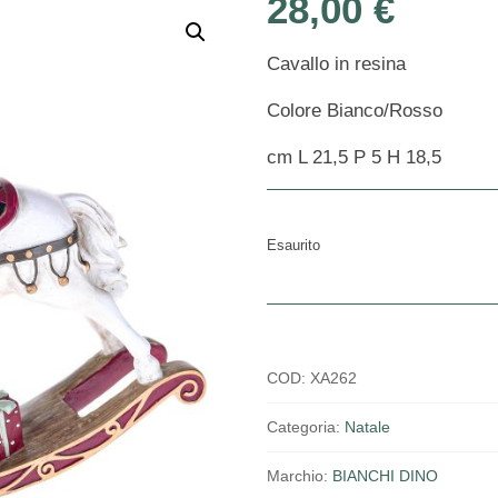
28,00
€
Cavallo in resina
Colore Bianco/Rosso
cm L 21,5 P 5 H 18,5
Esaurito
COD:
XA262
Categoria:
Natale
Marchio:
BIANCHI DINO