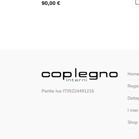
90,00
€
Home
Regist
Partita Iva IT05224491216
Detta
I miei
Shop