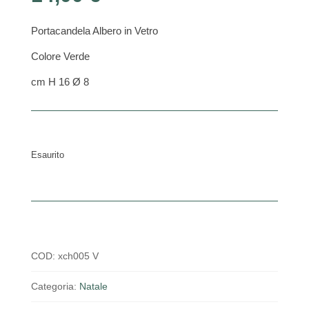
Portacandela Albero in Vetro
Colore Verde
cm H 16 Ø 8
Esaurito
COD:
xch005 V
Categoria:
Natale