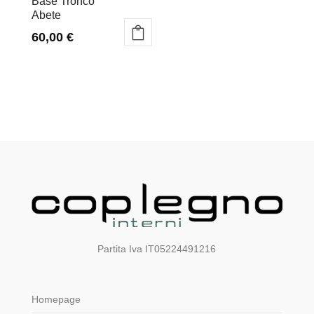
Base Tronco
Abete
60,00
€
Partita Iva IT05224491216
Homepage