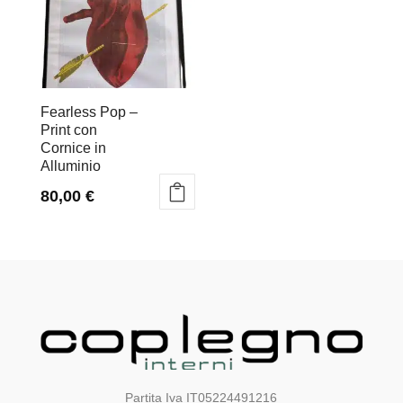
Fearless Pop –
Print con
Cornice in
Alluminio
80,00
€
Partita Iva IT05224491216